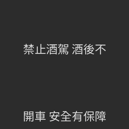
網站總覽
首頁
關於我們
禁止酒駕 酒後不
葡萄酒單
瀏覽收藏
認識酒莊
訂購流程
聯絡我們
興饗股份有限公司
開車 安全有保障
105 台北市松山區民族東路675號