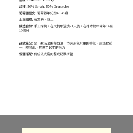
品種:
50% Syrah, 50% Grenache
葡萄園歷史:
葡萄藤年紀約40-45歲
土壤組成:
石灰岩、黏土
釀造發酵:
手工採摘，在大桶中浸漬21天後，在橡木桶中陳年14至
15個月
品飲筆記:
是一款活潑的葡萄酒，帶有黑色水果的香氣。建議提前
一小時開瓶，有陳年10年的潛力
餐酒搭配:
傳統法式鹿肉醬或奶酪拼盤