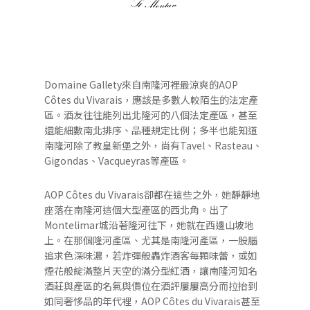
Domaine Gallety來自南隆河裡最涼爽的AOP
Côtes du Vivarais，應該是多數人較陌生的法定產
區。酒友往往能列出北隆河的八個法定產區，甚至
還能細數南北排序、品種規定比例；多半也能知道
南隆河除了教皇新堡之外，尚有Tavel、Rasteau、
Gigondas、Vacqueyras等產區。
AOP Côtes du Vivarais卻都在這些之外，她靜靜地
座落在南隆河這個大型產區的西北角。出了
Montelimar城沿著隆河往下，她就在西邊山坡地
上。在那個隆河產區、尤其是南隆河產區，一股腦
追求色深味濃，若炸彈般轟炸酒客每顆味蕾，或如
煙花般綻滿整片天空的滿分型紅酒，讓南隆河知名
酒莊與產區的名氣與價位在酒評屢屢高分而拉抬到
如同奢恀品的年代裡，AOP Côtes du Vivarais甚至