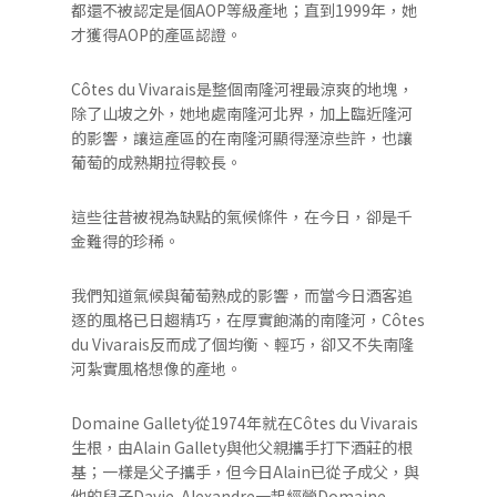
都還不被認定是個AOP等級產地；直到1999年，她
才獲得AOP的產區認證。
Côtes du Vivarais是整個南隆河裡最涼爽的地塊，
除了山坡之外，她地處南隆河北界，加上臨近隆河
的影響，讓這產區的在南隆河顯得溼涼些許，也讓
葡萄的成熟期拉得較長。
這些往昔被視為缺點的氣候條件，在今日，卻是千
金難得的珍稀。
我們知道氣候與葡萄熟成的影響，而當今日酒客追
逐的風格已日趨精巧，在厚實飽滿的南隆河，Côtes
du Vivarais反而成了個均衡、輕巧，卻又不失南隆
河紮實風格想像的產地。
Domaine Gallety從1974年就在Côtes du Vivarais
生根，由Alain Gallety與他父親攜手打下酒莊的根
基；一樣是父子攜手，但今日Alain已從子成父，與
他的兒子Davie-Alexandre一起經營Domaine