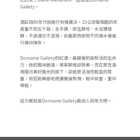
Gallety。
酒莊自80年代就施行有機農法，15公頃葡萄園的年
產量不到五千箱；全手摘、原生酵母、水泥槽發
酵、不過濾也不澄清，依舊款而使用不同橡木桶進
行桶中陳年。
Domaine Gallety的紅酒，最顯著的是鮮活的生命
力，她的風味飽滿，單寧緊緻卻熟美，而在那充滿
南隆河美好風光的底下，卻是更活潑而輕盈的質
量，宛若跳舞般地既優雅復熱情，輕中有重，重中
帶輕。
這大概就是Domaine Gallety最迷人的地方吧。