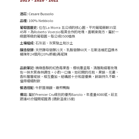
酒莊:
Cesare Bussolo
品種:
100% Nebbiolo
葡萄園歷史:
位在La Morra 五公頃的核心園，平均葡萄藤齡35至
45年。為Roberto Voerzio租賃合作的地塊，面朝東南方，屬於一
級園等級的葡萄園。每公頃3500植株
土壤組成:
石灰岩、灰質黏土和沙土
釀造發酵:
天然酵母發酵21天、乳酸發酵60天，在斯洛維尼亞橡木
桶陳年24個月(20%新桶)再瓶陳
品飲筆記:
精緻香醇的紅色莓果香、櫻桃覆盆莓、清雅點綴著玫瑰
佐一抹木質森林調性。小酌一口後，如初開的花苞，果韻、花叢、
香料層層綻放，相互疊加。結構感十分和諧優美，餘韻持久不斷，
值得細細耐飲
餐酒搭配:
牛肝箘燉飯、嫩煎鴨胸
備註:
屬於Premier Cru級別的優秀Barolo，年產量4080瓶。莊主
建議45分鐘開瓶醒酒 (適飲溫度15度)