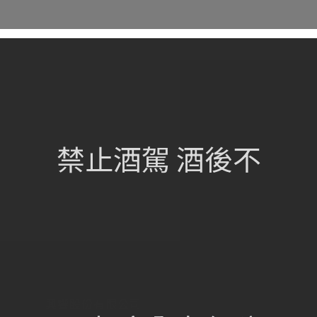
網站總覽
首頁
關於我們
禁止酒駕 酒後不
葡萄酒單
瀏覽收藏
認識酒莊
訂購流程
聯絡我們
興饗股份有限公司