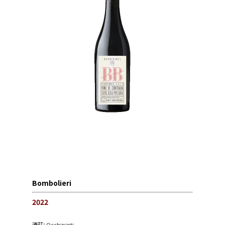
Bombolieri
2022
酒莊:
Occhipinti