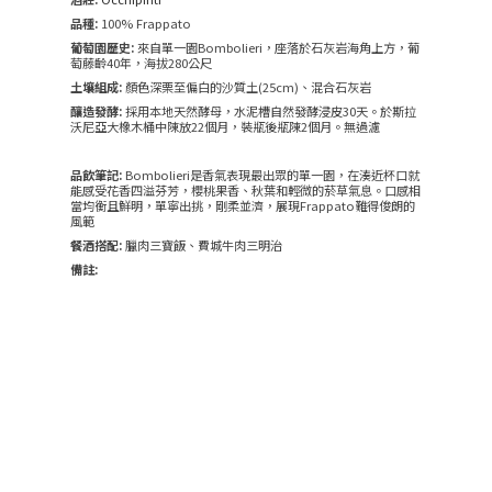
品種:
100% Frappato
葡萄園歷史:
來自單一園Bombolieri，座落於石灰岩海角上方，葡
萄藤齡40年，海拔280公尺
土壤組成:
顏色深栗至偏白的沙質土(25cm)、混合石灰岩
釀造發酵:
採用本地天然酵母，水泥槽自然發酵浸皮30天。於斯拉
沃尼亞大橡木桶中陳放22個月，裝瓶後瓶陳2個月。無過濾
品飲筆記:
Bombolieri是香氣表現最出眾的單一園，在湊近杯口就
能感受花香四溢芬芳，櫻桃果香、秋葉和輕微的菸草氣息。口感相
當均衡且鮮明，單寧出挑，剛柔並濟，展現Frappato難得俊朗的
風範
餐酒搭配:
臘肉三寶飯、費城牛肉三明治
備註: