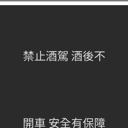
網站總覽
首頁
關於我們
禁止酒駕 酒後不
葡萄酒單
瀏覽收藏
認識酒莊
訂購流程
聯絡我們
興饗股份有限公司
開車 安全有保障
105 台北市松山區民族東路675號