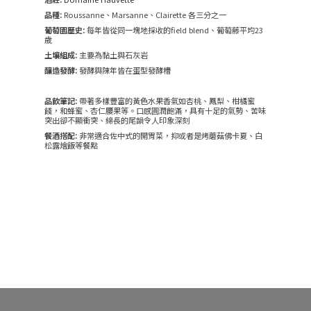
品種:
Roussanne、Marsanne、Clairette 各三分之一
葡萄園歷史:
每年皆從同一塊地採收的field blend、葡萄藤平均23
歲
土壤組成:
主要為黏土與石灰岩
釀造發酵:
發酵與陳年皆在蛋型發酵槽
品飲筆記:
帶著多樣豐富的黃色水果香氣如杏桃、鳳梨、柑橘蜜
餞，和蜂蜜、杏仁腰果等。口感圓潤飽滿，具有十足的氣勢、苦味
突出卻不顯衝突、綿長的尾韻令人印象深刻
餐酒搭配:
非常適合佐中式的開胃菜，抑或者是烤蘑菇佛卡夏、白
松露燴飯等餐點