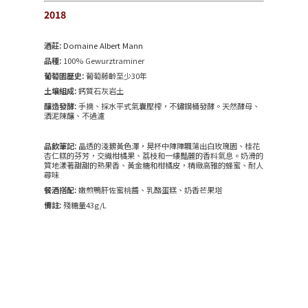
2018
酒莊:
Domaine Albert Mann
品種:
100% Gewurztraminer
葡萄園歷史:
葡萄藤齡至少30年
土壤組成:
鈣質石灰岩土
釀造發酵:
手摘、採水平式氣囊壓榨，不鏽鋼桶發酵。天然酵母、
酒泥陳釀、不過濾
品飲筆記:
晶透的淺鵝黃色澤，晃杯中陣陣飄蕩出白玫瑰園、桂花
杏仁糕的芬芳，交織柑橘果、荔枝和一縷豔麗的香料氣息。奶滑的
質地漾著甜甜的熟果香、黃金糖和柑橘皮，精緻高雅的蜂蜜、耐人
尋味
餐酒搭配:
嫩煎鴨肝佐蜜桃醬、乳酪蛋糕、奶香芒果塔
備註:
殘糖量43g/L