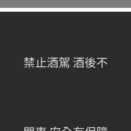
網站總覽
首頁
關於我們
禁止酒駕 酒後不
葡萄酒單
瀏覽收藏
認識酒莊
訂購流程
聯絡我們
興饗股份有限公司