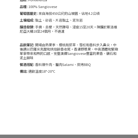
品種:
100% Sangiovese
葡萄園歷史:
來自海拔450公尺的山坡園，佔地4.2公頃
土壤組成:
黏土、砂岩、片岩黏土、泥灰岩
釀造發酵:
手摘、去梗，天然酵母、浸皮15至20天。陳釀於斯洛維
尼亞大桶18至24個月，不過濾
品飲筆記:
開場由熟果李、櫻桃和菸草、雪松和香料步入鼻尖，中
後調以巴薩米克醋和烘焙餘香收尾。香濃野漿果、中高酒體和緊緻
單寧帶來和煦的口感，完整演繹Sangiovese豐富的果香、礦石和
泥土韻味
餐酒搭配:
香料燉牛肉、臘肉Salami、炭烤BBQ
備註:
適飲溫度18°-20°C