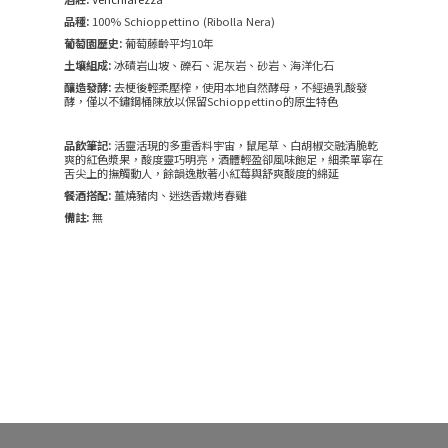
品種:
100% Schioppettino (Ribolla Nera)
葡萄園歷史:
葡萄藤齡平均10年
土壤組成:
冰磧岩山坡、礫石、泥灰岩、砂岩、海洋化石
釀造發酵:
去梗後輕柔壓榨，使用本地自然酵母，不經過乳酸發
酵，僅以不鏽鋼桶陳放以保留Schioppettino的原生特色
品飲筆記:
活靈活現的多重香料宇宙，鼠尾草、白胡椒交融清脆乾
爽的紅色漿果，酸度靈巧明亮，酒體輕盈卻風味飽足，細柔單寧在
舌尖上的撫觸動人，餘韻逸散著小紅莓與舒爽酸度的綿延
餐酒搭配:
薑燒豬肉、迷迭香嫩烤春雞
備註:
無