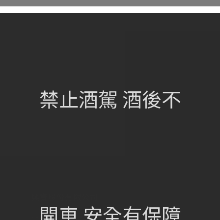
網站總覽
首頁
關於我們
禁止酒駕 酒後不
葡萄酒單
瀏覽收藏
認識酒莊
訂購流程
聯絡我們
興饗股份有限公司
開車 安全有保障
105 台北市松山區民族東路675號