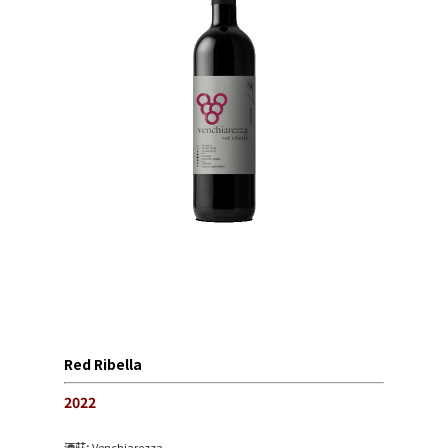
Red Ribella
2022
酒莊:
Venchiarezza