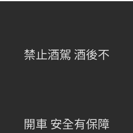
網站總覽
首頁
關於我們
禁止酒駕 酒後不
葡萄酒單
瀏覽收藏
認識酒莊
訂購流程
聯絡我們
興饗股份有限公司
開車 安全有保障
105 台北市松山區民族東路675號