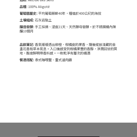
品種:
100% Aligoté
葡萄園歷史:
平均葡萄藤齡40年，種植於400公尺的海拔
土壤組成:
石灰岩黏土
釀造發酵:
手工採摘、浸皮21天、天然酵母發酵。於不銹鋼桶內陳
釀10個月
品飲筆記:
香氣緩緩透出柳橙、柑橘皮的果香，隨後綻放淺藏的金
盞花香和草本氣息。入口後感受到柑橘果豐的香醇，淨潤回甘的質
地，酸度鮮明帶香料感。一款乾淨有層次的橘酒
餐酒搭配:
泰式咖哩蟹、臺式滷肉飯