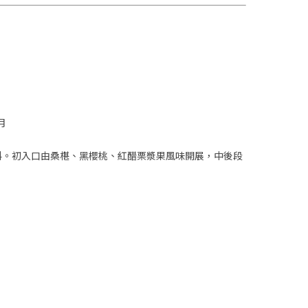
月
料。初入口由桑椹、黑櫻桃、紅醋栗漿果風味開展，中後段