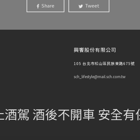
Share
Tweet
興饗股份有限公司
105 台北市松山區民族東路675號
sch_lifestyle@mail.sch.com.tw
止酒駕 酒後不開車 安全有