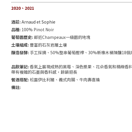
2020、2021
酒莊:
Arnaud et Sophie
品種:
100% Pinot Noir
葡萄園歷史:
鄰近Champeaux一級園的地塊
土壤組成:
豐富的石灰岩層土壤
釀造發酵:
手工採摘、50%整串葡萄壓榨、30%新橡木桶陳釀18個
品飲筆記:
香氣上展現成熟的黑莓、深色漿果、花朵香氣和精緻香
帶有複雜的石墨與香料感，餘韻迴長
餐酒搭配:
松露伊比利豬、義式肉腸、牛肉壽喜燒
備註: