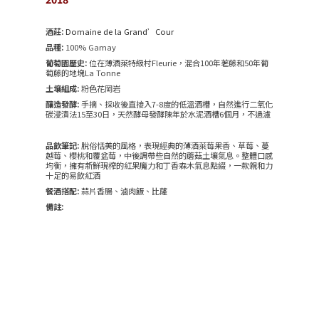
酒莊:
Domaine de la Grand’Cour
品種:
100% Gamay
葡萄園歷史:
位在薄酒萊特級村Fleurie，混合100年荖藤和50年葡
萄藤的地塊La Tonne
土壤組成:
粉色花岡岩
釀造發酵:
手摘、採收後直接入7-8度的低溫酒槽，自然進行二氧化
碳浸漬法15至30日，天然酵母發酵陳年於水泥酒槽6個月，不過濾
品飲筆記:
脫俗恬美的風格，表現經典的薄酒萊莓果香、草莓、蔓
越莓、櫻桃和覆盆莓，中後調帶些自然的蘑菇土壤氣息。整體口感
均衡，擁有新鮮現榨的紅果魔力和丁香森木氣息點綴，一款親和力
十足的易飲紅酒
餐酒搭配:
蒜片香腸、滷肉飯、比薩
備註: