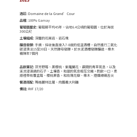
酒莊:
Domaine de la Grand’Cour
品種:
100% Gamay
葡萄園歷史:
葡萄藤平均45年，佔地6.4公頃的葡萄園，位於海拔
300公尺
土壤組成:
深層的花崗岩、岩石塊
釀造發酵:
手摘、採收後直接入7-8度的低溫酒槽，自然進行二氧化
碳浸漬法15至30日，天然酵母發酵。於水泥酒槽發酵釀造，橡木
桶陳年7個月
品飲筆記:
芬芳野莓、黑櫻桃、紫羅蘭花、晨間的青草氣息，以及
溪流浸濕過的石子、土壤香，和諧的氣息相互交織。酌飲一口，柔
順裡帶有覆盆莓、櫻桃果香，和玫瑰花瓣、橡木、煙燻繚繞舌尖
餐酒搭配:
瑪格麗特比薩、肉醬義大利麵
備註:
RVF 17/20