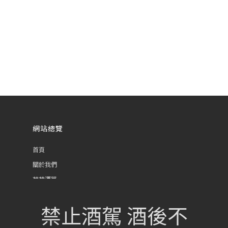
網站總覽
首頁
關於我們
葡萄酒單
瀏覽收藏
禁止酒駕 酒後不
認識酒莊
訂購流程