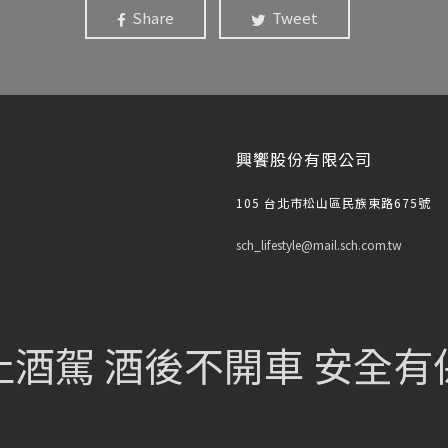
Share
Tweet
興饗股份有限公司
105 台北市松山區民族東路675號
sch_lifestyle@mail.sch.com.tw
止酒駕 酒後不開車 安全有