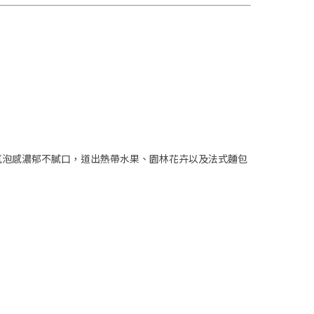
氣泡感濃郁不膩口，道出熱帶水果、園林花卉以及法式麵包