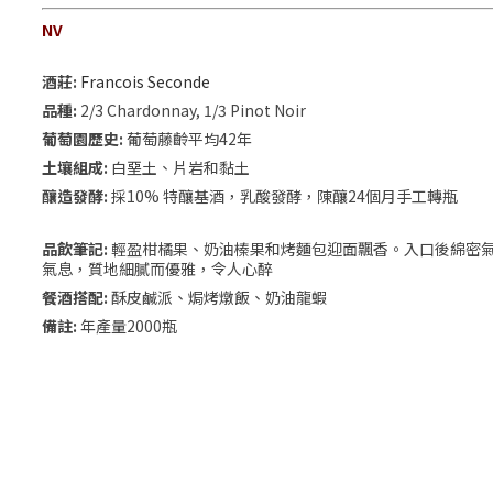
NV
酒莊:
Francois Seconde
品種:
2/3 Chardonnay, 1/3 Pinot Noir
葡萄園歷史:
葡萄藤齡平均42年
土壤組成:
白堊土、片岩和黏土
釀造發酵:
採10% 特釀基酒，乳酸發酵，陳釀24個月手工轉瓶
品飲筆記:
輕盈柑橘果、奶油榛果和烤麵包迎面飄香。入口後綿密
氣息，質地細膩而優雅，令人心醉
餐酒搭配:
酥皮鹹派、焗烤燉飯、奶油龍蝦
備註:
年產量2000瓶