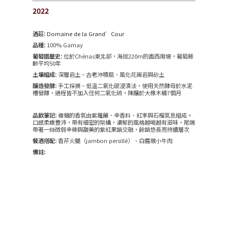
2022
酒莊:
Domaine de la Grand’Cour
品種:
100% Gamay
葡萄園歷史:
位於Chénas東北部，海拔220m的面西南坡，葡萄藤
齡平均50年
土壤組成:
深層岩土、古老沖積扇、風化花崗岩與砂土
釀造發酵:
手工採摘、低溫二氧化碳浸漬法，使用天然酵母於水泥
槽發酵，過程皆不加入任何二氧化硫，陳釀於大橡木桶7個月
品飲筆記:
複雜的香氣由紫羅蘭、辛香料、紅李與石榴氣息組成。
口感柔嫩豐沛，帶有細密的架構，濃郁的風格越喝越有滋味，尾端
帶著一絲微弱辛辣與甜美的紫紅果韻交融，餘韻悠長而持續層次
餐酒搭配:
香芹火腿（jambon persillé）、白醬燉小牛肉
備註: