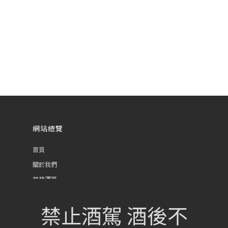
網站總覽
首頁
關於我們
葡萄酒單
瀏覽收藏
禁止酒駕 酒後不
認識酒莊
訂購流程