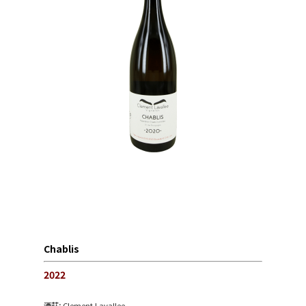
Chablis
2022
酒莊:
Clement Lavallee