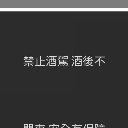
網站總覽
首頁
關於我們
禁止酒駕 酒後不
葡萄酒單
瀏覽收藏
認識酒莊
訂購流程
聯絡我們
興饗股份有限公司