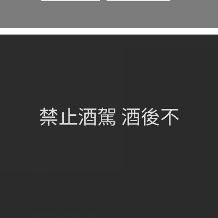
網站總覽
首頁
關於我們
禁止酒駕 酒後不
葡萄酒單
瀏覽收藏
認識酒莊
訂購流程
聯絡我們
興饗股份有限公司