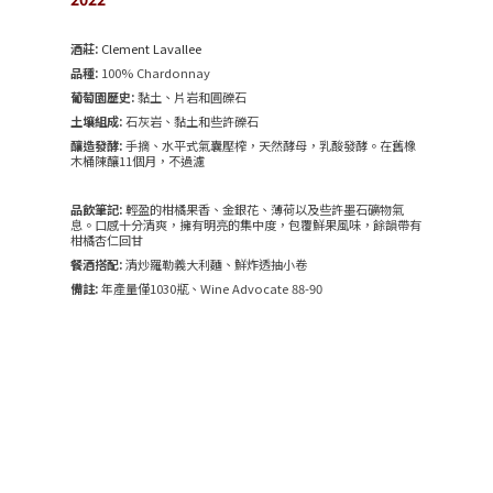
酒莊:
Clement Lavallee
品種:
100% Chardonnay
葡萄園歷史:
黏土、片岩和圓礫石
土壤組成:
石灰岩、黏土和些許礫石
釀造發酵:
手摘、水平式氣囊壓榨，天然酵母，乳酸發酵。在舊橡
木桶陳釀11個月，不過濾
品飲筆記:
輕盈的柑橘果香、金銀花、薄荷以及些許墨石礦物氣
息。口感十分清爽，擁有明亮的集中度，包覆鮮果風味，餘韻帶有
柑橘杏仁回甘
餐酒搭配:
清炒羅勒義大利麵、鮮炸透抽小卷
備註:
年產量僅1030瓶、Wine Advocate 88-90