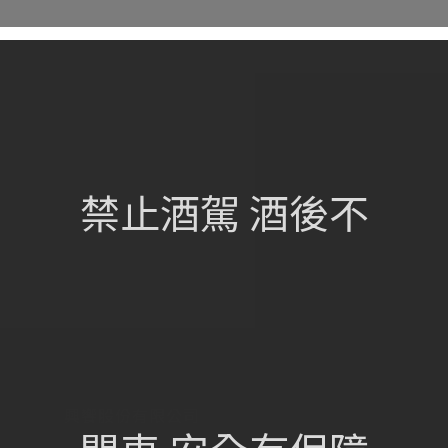
網站總覽
首頁
關於我們
禁止酒駕 酒後不
葡萄酒單
瀏覽收藏
認識酒莊
訂購流程
聯絡我們
興饗股份有限公司