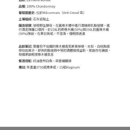
品種:
100% Chardonnay
葡萄園歷史:
位於Mâconnais（Viré-Clessé 區）
土壤組成:
石灰岩黏土
釀造發酵:
使用野生酵母，在舊橡木槽中進行酒精與乳酸發酵，進
行酒泥陳釀12個月，於228L的新橡木桶(50%)與350L的舊橡木桶
(50%)陳放。在果日裝瓶，不澄清，僅輕微過濾
品飲筆記:
華麗但不俗媚的橡木桶香氣將黃檸檬、水梨、白桃點綴
得恰如其分，舒爽的酸度與中等的酒體相得益彰，尾韻存在礦感、
柑橘果韻輕揉橡木桶氣息
餐酒搭配:
奶油香煎白魚、蒜香雞腿排
備註:
年產量3750瓶標準瓶，15瓶Magnum