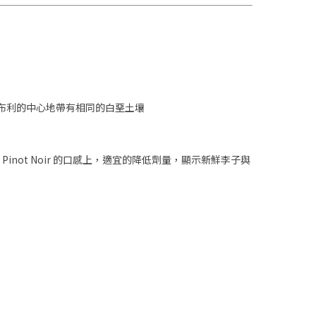
夏布利的中心地帶有相同的白堊土壤
not Noir 的口感上，適宜的降低劑量，顯示新鮮李子與