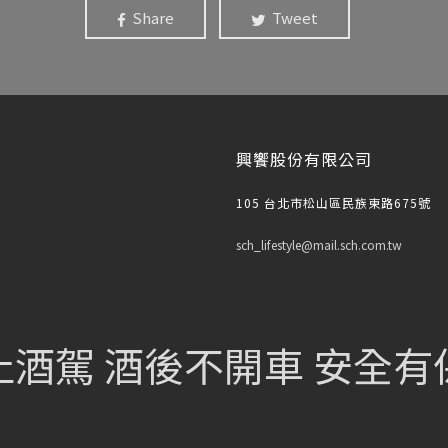
Share
Tweet
興饗股份有限公司
105 台北市松山區民族東路675號
sch_lifestyle@mail.sch.com.tw
止酒駕 酒後不開車 安全有