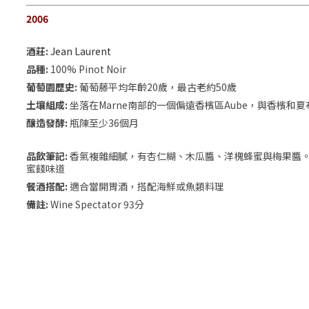
2006
酒莊:
Jean Laurent
品種:
100% Pinot Noir
葡萄園歷史:
葡萄藤平均年齡20歲，最古老約50歲
土壤組成:
坐落在Marne南部的一個偏遠香檳區Aube，與香檳和
釀造發酵:
瓶陳至少36個月
品飲筆記:
香氣複雜細膩，有杏仁糊、木瓜醬、洋槐蜂蜜與梅果醬。Pi
蜜餞味道
餐酒搭配:
適合當開胃酒，搭配海鮮或魚類料理
備註:
Wine Spectator 93分