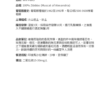
品種:
100% Zibibbo (Muscat of Alexandria)
葡萄園歷史:
葡萄藤種植於1962至1992年，每公頃2500-3600株葡
萄藤
土壤組成:
火山岩土、砂土
釀造發酵:
浸皮3天，採用自然發酵10天，進行乳酸轉換，之後進
入不鏽鋼桶進行酒泥陳釀1年
品飲筆記:
複雜而強勁的香氣炸彈，滿盈的杯中風味雜揉著忍冬、
玫瑰花瓣、橙花，逐漸飄散的無花果與杏桃乾親近可人，反覆玩味
之下還能瞥見藏在細節處的番紅花香。酒體輕盈活潑而保有一分張
力，餘韻持續的芬芳與微妙的一絲鹹楚令人流連
餐酒搭配:
印度馬沙拉薄餅、沙嗲、宮保雞丁
備註:
二氧化硫15-30mg/L