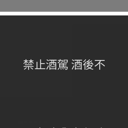
網站總覽
首頁
關於我們
禁止酒駕 酒後不
葡萄酒單
瀏覽收藏
認識酒莊
訂購流程
聯絡我們
興饗股份有限公司