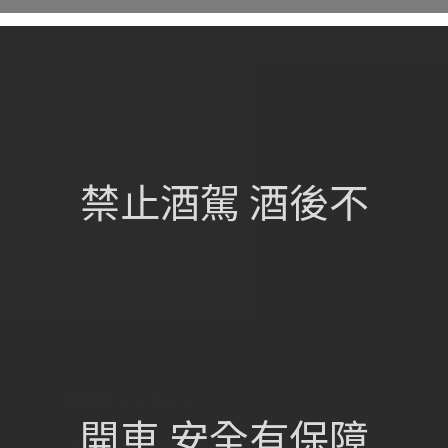
網站總覽
首頁
關於我們
禁止酒駕 酒後不
葡萄酒單
瀏覽收藏
認識酒莊
訂購流程
聯絡我們
興饗股份有限公司
開車 安全有保障
105 台北市松山區民族東路675號