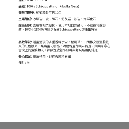
品種:
100% Schioppettino (Ribolla Nera)
葡萄園歷史:
葡萄藤齡平均10年
土壤組成:
冰磧岩山坡、礫石、泥灰岩、砂岩、海洋化石
釀造發酵:
去梗後輕柔壓榨，使用本地自然酵母，不經過乳酸發
酵，僅以不鏽鋼桶陳放以保留Schioppettino的原生特色
品飲筆記:
活靈活現的多重香料宇宙，鼠尾草、白胡椒交融清脆乾
爽的紅色漿果，酸度靈巧明亮，酒體輕盈卻風味飽足，細柔單寧在
舌尖上的撫觸動人，餘韻逸散著小紅莓與舒爽酸度的綿延
餐酒搭配:
薑燒豬肉、迷迭香嫩烤春雞
備註:
無