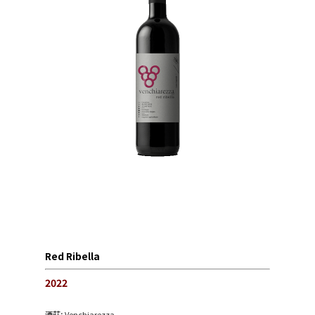
Red Ribella
2022
酒莊:
Venchiarezza