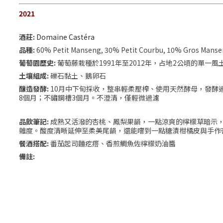
2021
酒莊:
Domaine Castéra
品種:
60% Petit Manseng, 30% Petit Courbu, 10% Gros Mans
葡萄園歷史:
葡萄藤栽種於1991年至2012年，占地2公頃的單一風土Tauzy
土壤組成:
礫石黏土、鵝卵石
釀造發酵:
10月中下旬採收，整串輕柔壓榨、使用天然酵母，發酵
8個月；不鏽鋼槽3個月。不澄清，僅輕微過濾
品飲筆記:
成熟又活潑的杏桃、鳳梨果韻，一點涼爽的檸檬草暗示
雜度。酸度清晰延伸至柔美尾韻，還能嚐到一點糖漬柑橘皮與手作
餐酒搭配:
番茄起司麵疙瘩、香煎鯛魚佐檸檬奶油醬
備註: