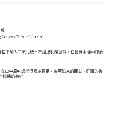
eng
 (Chêne Tauzin)
過程不加入二氧化硫。不經過乳酸發酵，在舊橡木桶中陳放
，在口中風味濃郁但觸感輕柔，帶著如茶的回甘、鮮甜的複
杏桃醬的美好