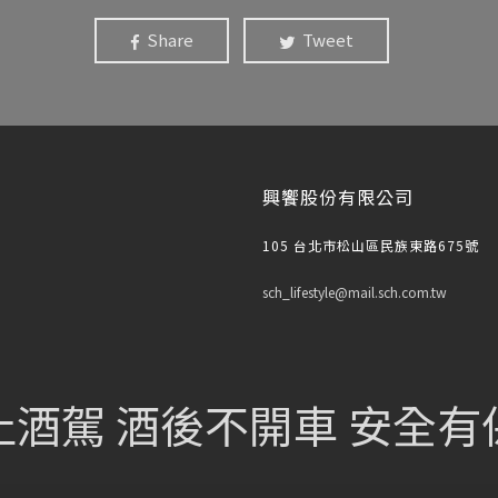
Share
Tweet
興饗股份有限公司
105 台北市松山區民族東路675號
sch_lifestyle@mail.sch.com.tw
止酒駕 酒後不開車 安全有