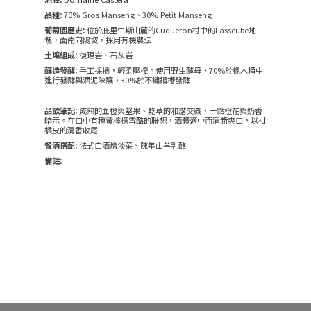
品種:
70% Gros Manseng、30% Petit Manseng
葡萄園歷史:
位於庇里牛斯山麓的Cuqueron村中的Lasseube地
塊，面南向陽坡，採用有機農法
土壤組成:
復理岩、石灰岩
釀造發酵:
手工採摘，輕柔壓榨。使用野生酵母，70%於橡木桶中
進行發酵與酒泥陳釀，30%於不鏽鋼槽發酵
品飲筆記:
成熟的血橙與堅果、乾草的和諧交織，一點橙花與奶香
暗示。在口中有種黃檸檬雪酪的聯想，酒體適中而清新爽口，以柑
橘皮的清香收尾
餐酒搭配:
法式白酒燴淡菜、陳年山羊乳酪
備註: