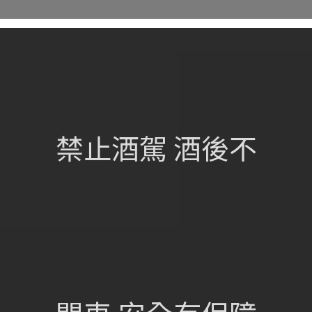
網站總覽
首頁
關於我們
禁止酒駕 酒後不
葡萄酒單
瀏覽收藏
認識酒莊
訂購流程
聯絡我們
興饗股份有限公司