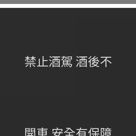
網站總覽
首頁
關於我們
禁止酒駕 酒後不
葡萄酒單
瀏覽收藏
認識酒莊
訂購流程
聯絡我們
興饗股份有限公司
開車 安全有保障
105 台北市松山區民族東路675號