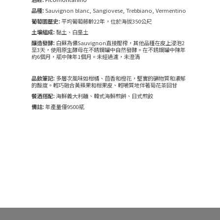
品種:
Sauvignon blanc, Sangiovese, Trebbiano, Vermentino
葡萄園歷史:
平均葡萄藤齡22年，位於海拔350公尺
土壤組成:
黏土、白堊土
釀造發酵:
白蘇為儂Sauvignon直接壓榨，其他品種在皮上浸泡2
至3天，使用原生酵母在不銹鋼罐中自然發酵。在不銹鋼罐中陳年
約6個月，瓶中陳年1個月。未經過濾，未澄清
品飲筆記:
多層次風味如柑橘、茴香和橙花，堅實的礦物質和濃郁
的酸度。輕巧融合黃蘋果和柑果皮、輕嚼質地伴著菊花茶回甘
餐酒搭配:
海鮮義大利麵、韓式海鮮煎餅、日式煎餃
備註:
年產量僅9500瓶