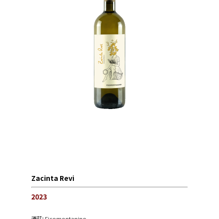
Zacinta Revi
2023
酒莊:
Ficomontanino