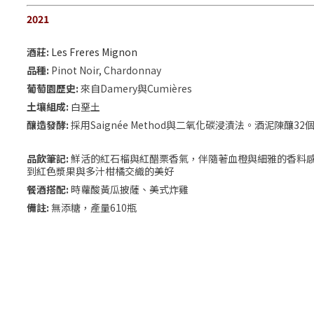
2021
酒莊:
Les Freres Mignon
品種:
Pinot Noir, Chardonnay
葡萄園歷史:
來自Damery與Cumières
土壤組成:
白堊土
釀造發酵:
採用Saignée Method與二氧化碳浸漬法。酒泥陳釀32
品飲筆記:
鮮活的紅石榴與紅醋栗香氣，伴隨著血橙與細雅的香料
到紅色漿果與多汁柑橘交織的美好
餐酒搭配:
時蘿酸黃瓜披薩、美式炸雞
備註:
無添糖，產量610瓶