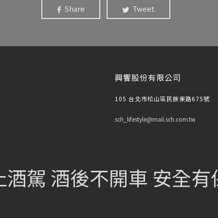
Share
Tweet
興饗股份有限公司
105 台北市松山區民族東路675號
sch_lifestyle@mail.sch.com.tw
止酒駕 酒後不開車 安全有