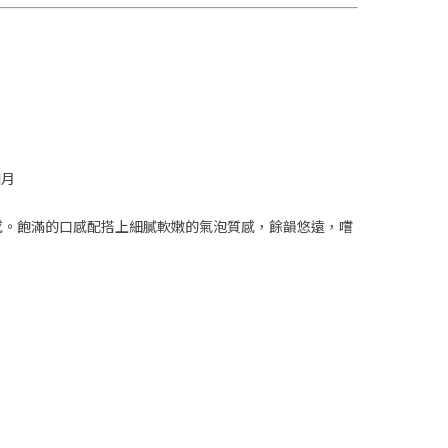
個月
感。飽滿的口感配搭上細膩軟嫩的氣泡質感，餘韻悠遠，嚐