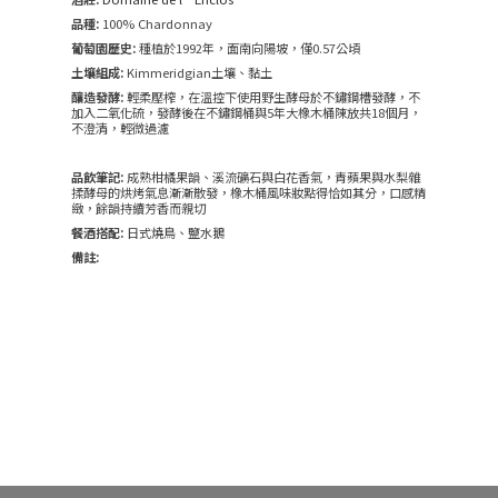
品種:
100% Chardonnay
葡萄園歷史:
種植於1992年，面南向陽坡，僅0.57公頃
土壤組成:
Kimmeridgian土壤、黏土
釀造發酵:
輕柔壓榨，在溫控下使用野生酵母於不鏽鋼槽發酵，不
加入二氧化硫，發酵後在不鏽鋼桶與5年大橡木桶陳放共18個月，
不澄清，輕微過濾
品飲筆記:
成熟柑橘果韻、溪流礦石與白花香氣，青蘋果與水梨雜
揉酵母的烘烤氣息漸漸散發，橡木桶風味妝點得恰如其分，口感精
緻，餘韻持續芳香而親切
餐酒搭配:
日式燒鳥、鹽水鵝
備註: