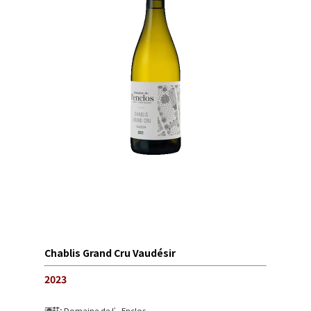
Chablis Grand Cru Vaudésir
2023
酒莊:
Domaine de l’Enclos