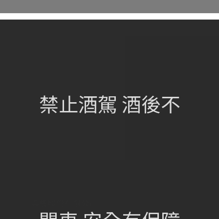
網站總覽
首頁
關於我們
禁止酒駕 酒後不
葡萄酒單
瀏覽收藏
認識酒莊
訂購流程
聯絡我們
興饗股份有限公司