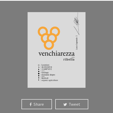
Share
Tweet