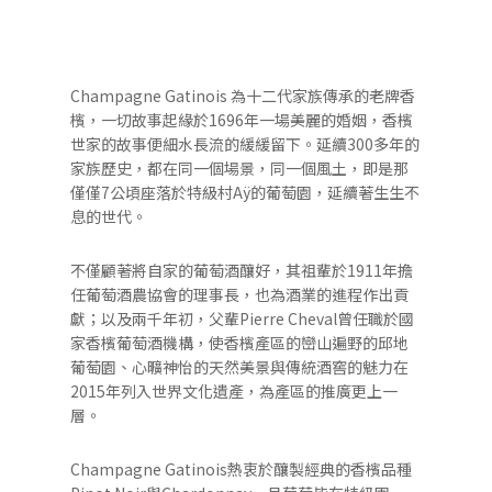
Champagne Gatinois 為十二代家族傳承的老牌香
檳，一切故事起緣於1696年一場美麗的婚姻，香檳
世家的故事便細水長流的緩緩留下。延續300多年的
家族歷史，都在同一個場景，同一個風土，即是那
僅僅7公頃座落於特級村Aÿ的葡萄園，延續著生生不
息的世代。
不僅顧著將自家的葡萄酒釀好，其祖輩於1911年擔
任葡萄酒農協會的理事長，也為酒業的進程作出貢
獻；以及兩千年初，父輩Pierre Cheval曾任職於國
家香檳葡萄酒機構，使香檳產區的巒山遍野的邱地
葡萄園、心曠神怡的天然美景與傳統酒窖的魅力在
2015年列入世界文化遺產，為產區的推廣更上一
層。
Champagne Gatinois熱衷於釀製經典的香檳品種