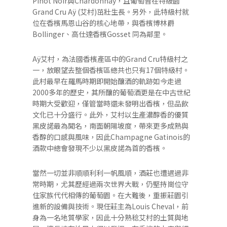
Pinot Noir與Chardonnay，且葡萄皆在特級園
Grand Cru Aÿ (艾村)茁壯生長。另外，此特級村就
位在香檳馬恩山谷的核心地帶，與香檳博林爵
Bollinger、高仕達香檳Gosset 同為鄰里。
Aÿ艾村，為法國香檳產區中的Grand Cru特級村之
一，放眼望去整個香檳區總共也只有17個特級村。
此村最早在羅馬時期即開始釀酒的軌跡如今走過
2000多年的歷史，其所釀的葡萄酒更是在中古世紀
時期大受歡迎，僅管當時還未發明出香檳，但品飲
文化已十分盛行。此外，艾村以生產濃醇香的優質
黑皮諾最為聞名，南面朝陽坡度，帶來更多成熟與
香醇的口感與風味，因此Champagne Gatinois的
酒款中總會發現不少以黑皮諾為首的香檳。
當然一切並非順順利利一帆風順，酒莊也遭遇過非
常時期，尤其歷經過兩次世界大戰，仍堅持崗位守
住家族代代相傳的葡萄園。在大難後，重振莊園引
進新的設備與技術。現任莊主為Louis Cheval，前
身為一名地質學家，因此十分熟稔艾村的土質與地