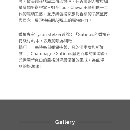
層，擅長讓在地風土得以發揮，在香檳的力度與細
緻度間平衡得當。如今Louis Cheval承襲祖傳十二
代的釀酒工藝，並持續發揚家族對香檳的品質堅持
與理念，展現特級園Aÿ風土的獨特魅力。
香檳專家Tyson Stelzer曾說：「Gatinois的香檳在
特級村Ay中，表現的最為細緻
精巧……每時每刻都保持著非凡的清晰度和新鮮
度。」Champagne Gatinois歷經百年的薰陶後，
兼備清新爽口的風格與深層優雅的風味，為值得一
品的好滋味！
Gallery