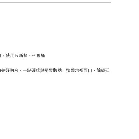
，使用⅓ 新桶、⅔ 舊桶
的美好融合，一點礦感與堅果妝點，整體均衡可口，餘韻延