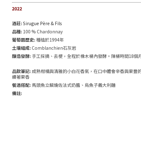
2022
酒莊:
Sirugue Père & Fils
品種:
100 % Chardonnay
葡萄園歷史:
種植於1994年
土壤組成:
Comblanchien石灰岩
釀造發酵:
手工採摘、去梗，全程於橡木桶內發酵。陳桶時間18個月
品飲筆記:
成熟柑橘與清雅的小白花香氣，在口中體會辛香與果豐
續著果香
餐酒搭配:
馬頭魚立鱗燒佐法式奶醬、烏魚子義大利麵
備註: