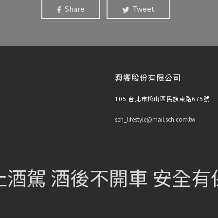
Share
Tweet
興饗股份有限公司
105 台北市松山區民族東路675號
sch_lifestyle@mail.sch.com.tw
止酒駕 酒後不開車 安全有