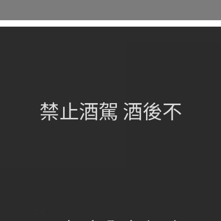
網站總覽
首頁
關於我們
禁止酒駕 酒後不
葡萄酒單
瀏覽收藏
認識酒莊
訂購流程
聯絡我們
興饗股份有限公司