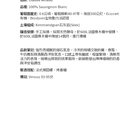
品種:
100% Sauvignon Blanc
葡萄園歷史:
0.6公頃，葡萄藤齡40-47年，海拔300公尺，Ecocert
有機、Biodyvin生物動力法認證
土壤組成:
Kimmeridgian石灰岩(Silex)
釀造發酵:
手工採摘，採用天然酵母。於600L法國橡木桶中發酵，
於600L法國橡木桶中陳放14個月，進行攪桶
品飲筆記:
強烈而細膩的燧石氣息，冷冽的柑橘交融鈴蘭、樹莓、
牛奶鳳梨與清脆西洋梨氣息。口感上帶有鹹感，相當緊緻、清晰而
活力的表現，咀嚼出微弱的核果風味。餘韻散發出陣陣細緻的奶香
與洋甘菊調性
餐酒搭配:
法式焗田螺、烤春雞
備註:
Vinous 93-95分