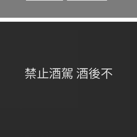
網站總覽
首頁
關於我們
禁止酒駕 酒後不
葡萄酒單
瀏覽收藏
認識酒莊
訂購流程
聯絡我們
興饗股份有限公司