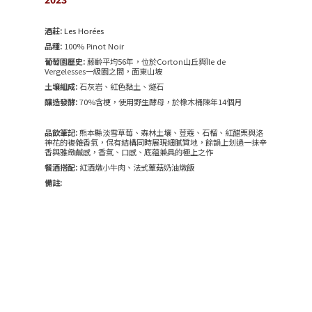
酒莊:
Les Horées
品種:
100% Pinot Noir
葡萄園歷史:
藤齡平均56年，位於Corton山丘與Île de
Vergelesses一級園之間，面東山坡
土壤組成:
石灰岩、紅色黏土、燧石
釀造發酵:
70%含梗，使用野生酵母，於橡木桶陳年14個月
品飲筆記:
熊本縣淡雪草莓、森林土壤、荳蔻、石榴、紅醋栗與洛
神花的複雜香氣，保有結構同時展現細膩質地，餘韻上划過一抹辛
香與雅緻鹹感，香氣、口感、底蘊兼具的極上之作
餐酒搭配:
紅酒燉小牛肉、法式蕈菇奶油燉飯
備註: