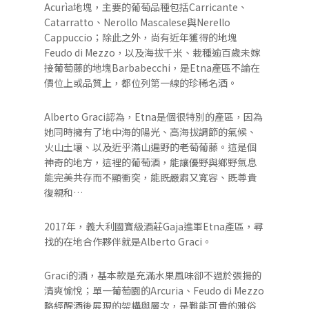
Acurìa地塊，主要的葡萄品種包括Carricante、
Catarratto、Nerollo Mascalese與Nerello
Cappuccio；除此之外，尚有近年獲得的地塊
Feudo di Mezzo，以及海拔千米、栽種逾百歲未嫁
接葡萄藤的地塊Barbabecchi，是Etna產區不論在
價位上或品質上，都位列第一線的珍稀名酒。
Alberto Graci認為，Etna是個很特別的產區，因為
她同時擁有了地中海的陽光、高海拔調節的氣候、
火山土壤、以及近乎滿山遍野的老萄葡藤。這是個
神奇的地方，這裡的葡萄酒，能讓優野與鄉野氣息
能完美共存而不顯衝突，能既嚴肅又寬容、既尊貴
復親和…
2017年，義大利國寶級酒莊Gaja進軍Etna產區，尋
找的在地合作夥伴就是Alberto Graci。
Graci的酒，基本款是充滿水果風味卻不過於張揚的
清爽愉悅；單一葡萄園的Arcuria、Feudo di Mezzo
略經醒酒後展現的架構與層次，是難能可貴的雅俗