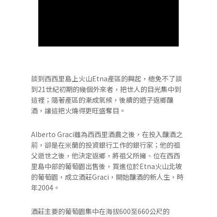
談到西西里島上火山Etna產區的興起，總免不了談
到21世紀初期的幾個外來者，把世人的目光集中到
這裡；隨著產區的漸成氣候，後續的遊子返鄉釀
酒，讓這把火燒得更旺盛奪目。
Alberto Graci雖為西西里酒農之後，在投入釀酒之
前，卻是在米蘭的投資銀行工作的銀行家；他的祖
父逝世之後，他決定返鄉，將祖父所擁、位在西西
里島中部的葡萄園出售後，買進位於Etna火山北坡
的葡萄園，成立酒莊Graci，開始釀酒的新人生，時
年2004。
酒莊主要的葡萄園集中在海拔600至660公尺的