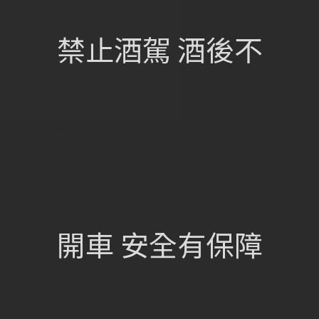
網站總覽
首頁
禁止酒駕 酒後不
關於我們
葡萄酒單
瀏覽收藏
認識酒莊
訂購流程
聯絡我們
興饗股份有限公司
開車 安全有保障
105 台北市松山區民族東路675號
sch_lifestyle@mail.sch.com.tw