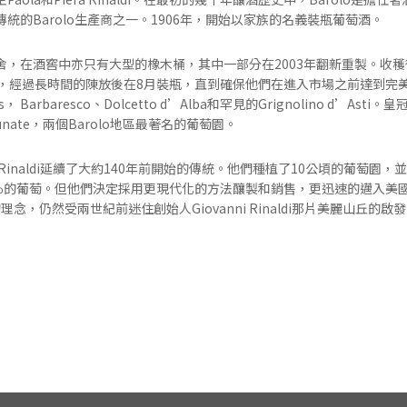
統的Barolo生產商之一。1906年，開始以家族的名義裝瓶葡萄酒。
舍，在酒窖中亦只有大型的橡木桶，其中一部分在2003年翻新重製。收
天，經過長時間的陳放後在8月裝瓶，直到確保他們在進入市場之前達到完
Barbaresco、Dolcetto d’Alba和罕見的Grignolino d’Asti
e Brunate，兩個Barolo地區最著名的葡萄園。
i和Paola Rinaldi延續了大約140年前開始的傳統。他們種植了10公頃的葡
15％的葡萄。但他們決定採用更現代化的方法釀製和銷售，更迅速的邁入美
di酒莊的理念，仍然受兩世紀前迷住創始人Giovanni Rinaldi那片美麗山丘的