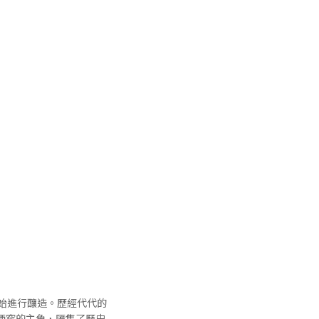
，開始進行釀造。歷經代代的
任著酒窖的主角，匯集了歷史