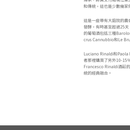
和傳統，這也是少數幾家傳
這是一座帶有大庭院的農
發酵，有時甚至超過25
的葡萄酒包括三種Barolos， 
crus Cannubbio和L
Luciano Rinald
者那裡購買了另外10-
Francesco Rinal
統的經典融合。