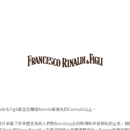
inaldi＆Figli誕生在釀造Barolo最著名的Cannubi山上。
ldi買下了這片承載了許多歷史及前人們對Barolo山丘的熱情和辛苦耕耘的土地
aola和Piera Rinaldi。在最初的幾十年釀酒歷史中，Barolo是擔