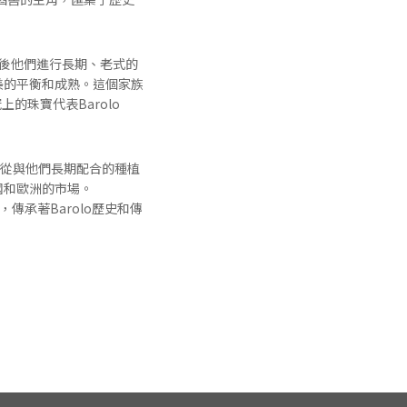
穫後他們進行長期、老式的
美的平衡和成熟。這個家族
。皇冠上的珠寶代表Barolo
萄園，並從與他們長期配合的種植
國和歐洲的市場。
啟發，傳承著Barolo歷史和傳