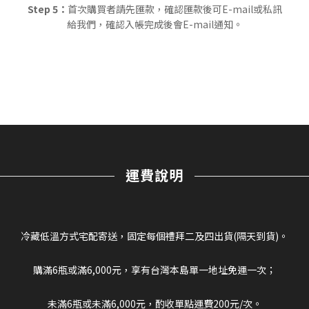
Step 5：
首次購買者請先匯款，確認匯款後可E-mail或私訊
給我們，確認入帳完成後會E-mail通知。
運費說明
冷藏低溫方式宅配寄送，固定每個禮拜二及四出貨(隔天到貨)。
購滿6瓶或滿6,000元，享有台灣本島單一地址免運一次；
未滿6瓶或未滿6,000元，酌收單點運費200元/次。