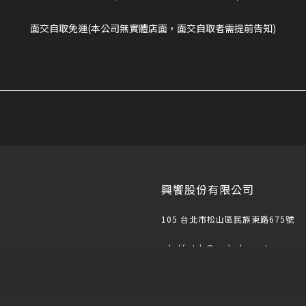
面交自取免運(本公司無實體店面，面交自取者需提前告知)
興饗股份有限公司
105 台北市松山區民族東路675號
sch_lifestyle@mail.sch.com.tw