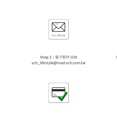
Step 2：
電子郵件洽詢
sch_lifestyle@mail.sch.com.tw