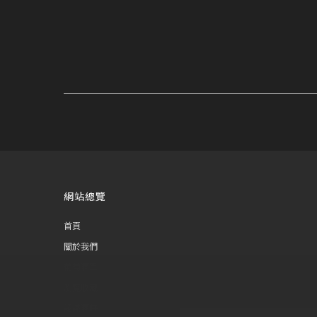
網站總覽
首頁
關於我們
葡萄酒單
瀏覽收藏
認識酒莊