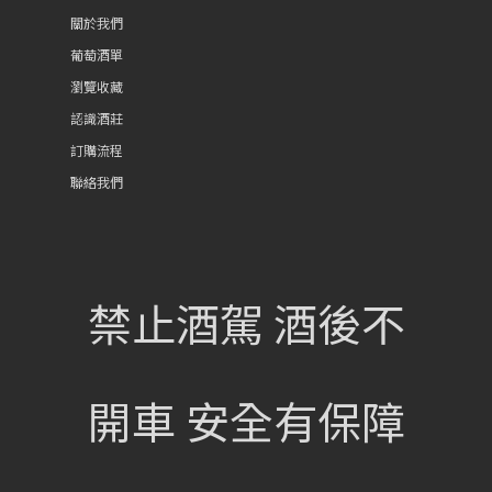
關於我們
葡萄酒單
瀏覽收藏
認識酒莊
訂購流程
聯絡我們
興饗股份有限公司
禁止酒駕 酒後不
105 台北市松山區民族東路675號
sch_lifestyle@mail.sch.com.tw
開車 安全有保障